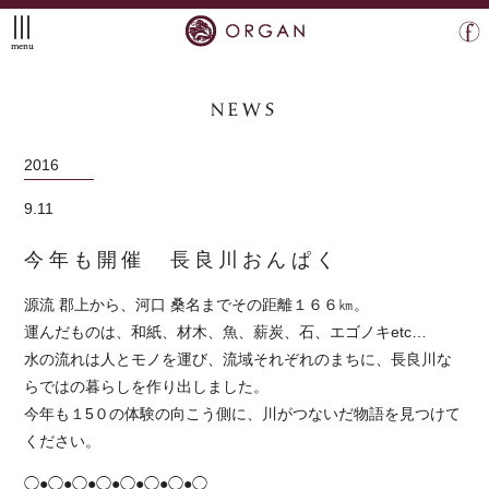
menu
NEWS
2016
9.11
今年も開催 長良川おんぱく
源流 郡上から、河口 桑名までその距離１６６㎞。
運んだものは、和紙、材木、魚、薪炭、石、エゴノキetc…
水の流れは人とモノを運び、流域それぞれのまちに、長良川な
らではの暮らしを作り出しました。
今年も１5０の体験の向こう側に、川がつないだ物語を見つけて
ください。
◯●◯●◯●◯●◯●◯●◯●◯