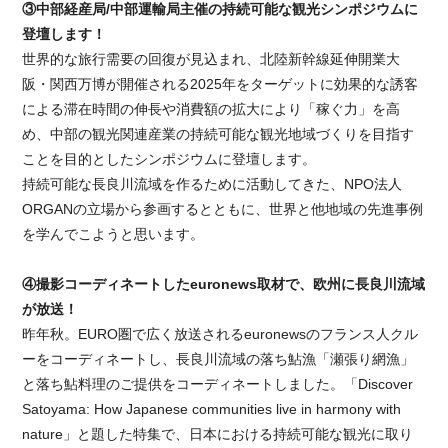
③中部経産局/中部運輸局主催の持続可能な観光シンポジウムに
登壇します！
世界的な旅行需要の回復が見込まれ、北陸新幹線延伸開業大
阪・関西万博が開催される2025年をターゲットに効果的な誘客
による滞在時間の伸長や消費額の拡大により「稼ぐ力」を高
め、中部の観光関連産業の持続可能な観光地域づくりを目指す
ことを目的としたシンポジウムに登壇します。
持続可能な長良川流域を作るために活動してきた、NPO法人
ORGANの立場から参画するとともに、世界と他地域の先進事例
を学んでこようと思います。
④撮影コーディネートしたeuronews取材で、欧州に長良川流域
が放送！
昨年秋。EURO圏で広く放送されるeuronewsのフランス人クル
ーをコーディネートし、長良川流域の落ち鮎漁「瀬張り網漁」
と落ち鮎料理のご提供をコーディネートしました。「Discover
Satoyama: How Japanese communities live in harmony with
nature」と題した特集で、日本における持続可能な観光に取り