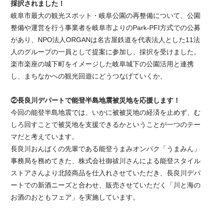
採択されました！
岐阜市最大の観光スポット・岐阜公園の再整備について、公園
整備や運営を行う事業者を岐阜市よりのPark-PFI方式での公募
があり、NPO法人ORGANは名古屋鉄道を代表法人とした11法
人のグループの一員として提案に参加し、採択を受けました。
楽市楽座の城下町をイメージした岐阜城下の公園活用と連携
し、まちなかへの観光回遊にどうつなげていくか、
②長良川デパートで能登半島地震被災地を応援します！
今回の能登半島地震では、いかに被被災地の経済を止めず、む
しろ回すことで被災地を支援できるかということが一つのテー
マだと考えています。
長良川おんぱくの先輩である能登うまみオンパク「うまみん」
事務局を務めてきた、株式会社御祓川さんによる能登スタイル
ストアさんより北陸商品を仕入れさせていただき、長良川デパ
ートでの新酒ニーズと合わせ、販売させていただく「川と海の
お酒のおともフェア」を実施しています。